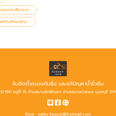
ับเหมาทาสีอาคาร
คมีภัณฑ์ก่อสร้าง
รับติดตั้งระบบกันซึม และแก้ปัญหาน้ำรั่วซึม
5/190 หมู่ที่ 15 ตำบลบางรักพัฒนา อำเภอบางบัวทอง นนทบุรี 111
อีเมล :
sales.9agust@hotmail.com