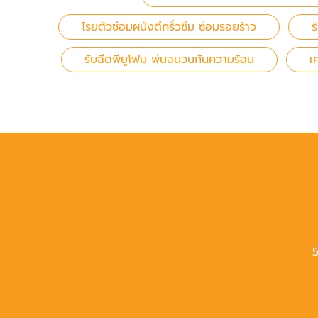
โรยตัวซ่อมผนังตึกรั่วซึม ซ่อมรอยร้าว
ร
รับฉีดพียูโฟม พ่นฉนวนกันความร้อน
เ
5