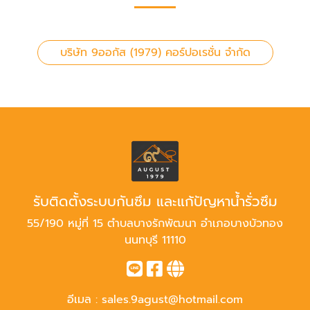
บริษัท 9ออกัส (1979) คอร์ปอเรชั่น จำกัด
รับติดตั้งระบบกันซึม และแก้ปัญหาน้ำรั่วซึม
55/190 หมู่ที่ 15 ตำบลบางรักพัฒนา อำเภอบางบัวทอง
นนทบุรี 11110
อีเมล :
sales.9agust@hotmail.com