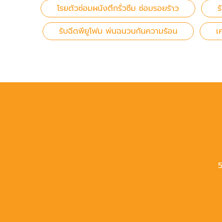
โรยตัวซ่อมผนังตึกรั่วซึม ซ่อมรอยร้าว
ร
รับฉีดพียูโฟม พ่นฉนวนกันความร้อน
เ
5