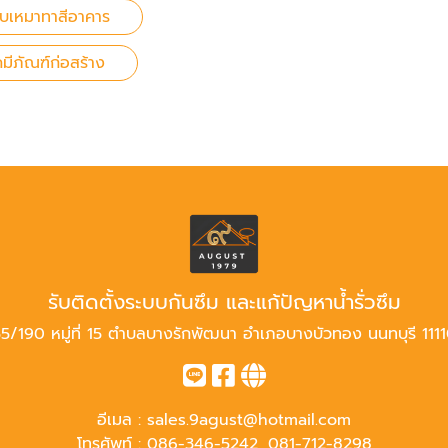
ับเหมาทาสีอาคาร
คมีภัณฑ์ก่อสร้าง
รับติดตั้งระบบกันซึม และแก้ปัญหาน้ำรั่วซึม
5/190 หมู่ที่ 15 ตำบลบางรักพัฒนา อำเภอบางบัวทอง นนทบุรี 111
อีเมล :
sales.9agust@hotmail.com
โทรศัพท์ :
086-346-5242
,
081-712-8298